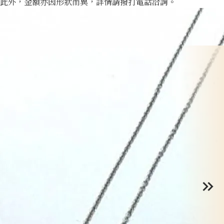
此外，金額亦因形狀而異，詳情請撥打電話洽詢。