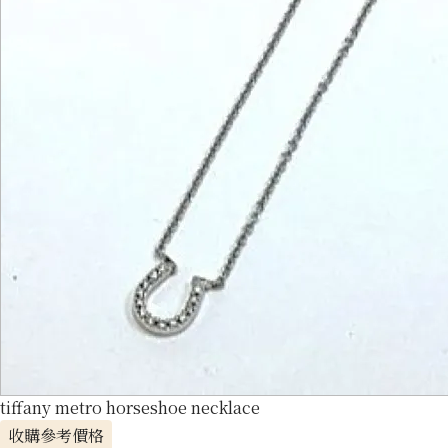
tiffany metro horseshoe necklace
收購參考價格