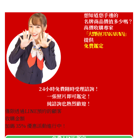
想知道您手邊的
名牌商品價值多少嗎？
高價收購專家
「大寶屋 (OTAKARAYA)」
提供
免費鑑定
24小時免費隨時受理諮詢！
一張照片即可鑑定！
純諮詢也熱烈歡迎！
僅限透過LINE預約的顧客
收購金額
加碼
35
% 優惠活動進行中！