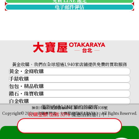
免費 LINE 鑑定
电子邮件评估
黃金收購、我們在全球超過1,940家店鋪提供免費的買取服務
黃金・金條收購
手錶收購
黃金與貴金屬
包包・精品收購
名牌手錶
金的錠
鑽石・珠寶收購
品牌精品
Rolex
金幣
白金收購
鑽石･珠寶
Cartier
Patek Philippe
黃金過去10年
僅限透過LINE預約的顧客
鉑金/白金
神奈川縣公安委員會許可 第451380001308號
鑽石
LOUIS VUITTON
Audemars Piguet
黃金飾品
Copyright© 2026 收購專門店—大寶屋(OTAKARAYA) All Rights Reserved.
收購金額 加碼
35
%
優惠活動進行中！
祖母綠（翠玉）
Hermès
Vacheron Constantin
黃金戒指
紅寶石（紅玉）
CELINE
A. Lange & Söhne
黃金項鍊
藍寶石（蒼玉）
CHANEL
Breguet