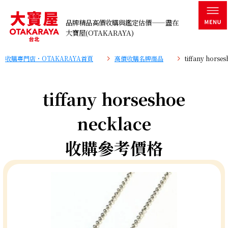
品牌精品高價收購與鑑定估價——盡在
大寶屋(OTAKARAYA)
收購專門店・OTAKARAYA首頁
高價收購名牌商品
tiffany hor
tiffany horseshoe
necklace
收購參考價格