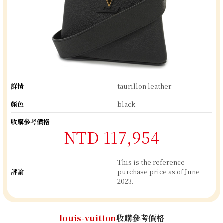
詳情
taurillon leather
顏色
black
收購參考價格
NTD 117,954
This is the reference
評論
purchase price as of June
2023.
louis-vuitton
收購參考價格