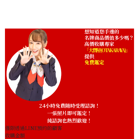
想知道您手邊的
名牌商品價值多少嗎？
高價收購專家
「大寶屋 (OTAKARAYA)」
提供
免費鑑定
24小時免費隨時受理諮詢！
一張照片即可鑑定！
純諮詢也熱烈歡迎！
僅限透過LINE預約的顧客
收購金額