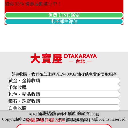
加碼
35
% 優惠活動進行中！
免費 LINE 鑑定
电子邮件评估
黃金收購、我們在全球超過1,940家店鋪提供免費的買取服務
黃金・金條收購
手錶收購
黃金與貴金屬
包包・精品收購
名牌手錶
金的錠
鑽石・珠寶收購
品牌精品
Rolex
金幣
白金收購
鑽石･珠寶
Cartier
Patek Philippe
黃金過去10年
僅限透過LINE預約的顧客
鉑金/白金
神奈川縣公安委員會許可 第451380001308號
鑽石
LOUIS VUITTON
Audemars Piguet
黃金飾品
Copyright© 2026 收購專門店—大寶屋(OTAKARAYA) All Rights Reserved.
收購金額 加碼
35
%
優惠活動進行中！
祖母綠（翠玉）
Hermès
Vacheron Constantin
黃金戒指