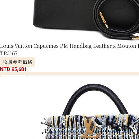
Louis Vuitton Capucines PM Handbag Leather x Mouton 
TR3167
收購參考價格
NTD 95,681