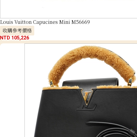
Louis Vuitton Capucines Mini M56669
收購參考價格
NTD 105,226