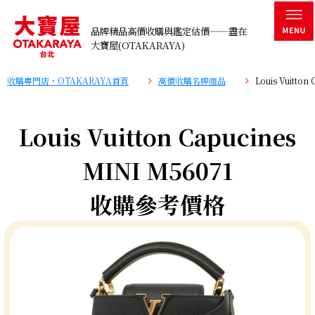
品牌精品高價收購與鑑定估價——盡在
大寶屋(OTAKARAYA)
收購專門店・OTAKARAYA首頁
高價收購名牌商品
Louis Vuitt
Louis Vuitton Capucines
MINI M56071
收購參考價格