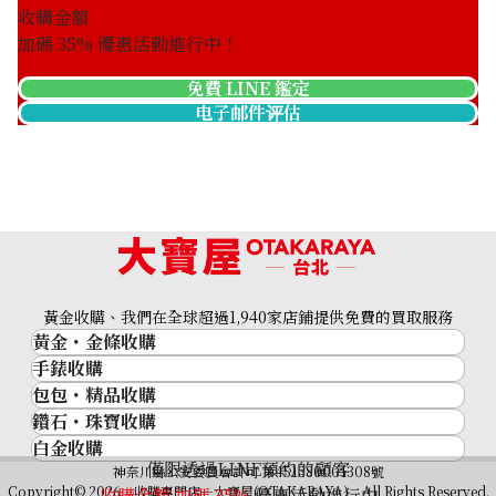
收購金額
加碼
35
% 優惠活動進行中！
免費 LINE 鑑定
电子邮件评估
黃金收購、我們在全球超過1,940家店鋪提供免費的買取服務
黃金・金條收購
手錶收購
黃金與貴金屬
包包・精品收購
名牌手錶
金的錠
鑽石・珠寶收購
品牌精品
Rolex
金幣
白金收購
鑽石･珠寶
Cartier
Patek Philippe
黃金過去10年
僅限透過LINE預約的顧客
鉑金/白金
神奈川縣公安委員會許可 第451380001308號
鑽石
LOUIS VUITTON
Audemars Piguet
黃金飾品
Copyright© 2026 收購專門店—大寶屋(OTAKARAYA) All Rights Reserved.
收購金額 加碼
35
%
優惠活動進行中！