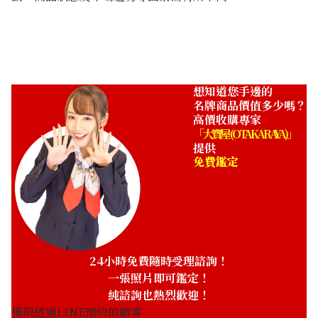
想知道您手邊的
名牌商品價值多少嗎？
高價收購專家
「大寶屋 (OTAKARAYA)」
提供
免費鑑定
24小時免費隨時受理諮詢！
一張照片即可鑑定！
純諮詢也熱烈歡迎！
僅限透過LINE預約的顧客