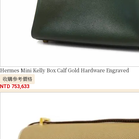
Hermes Mini Kelly Box Calf Gold Hardware Engraved
收購參考價格
NTD 753,633