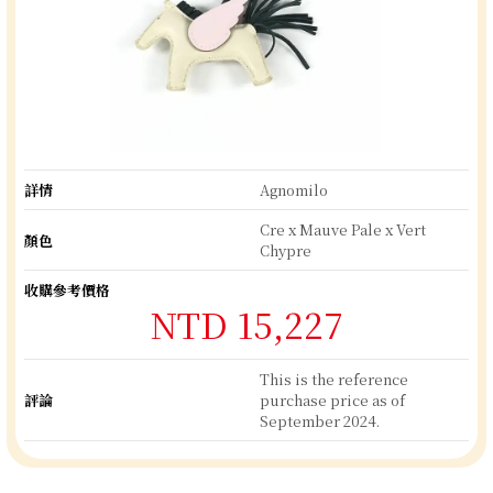
詳情
Agnomilo
Cre x Mauve Pale x Vert
顏色
Chypre
收購參考價格
NTD 15,227
This is the reference
評論
purchase price as of
September 2024.