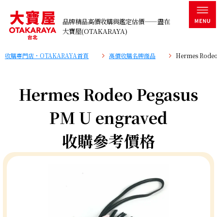
品牌精品高價收購與鑑定估價——盡在
大寶屋(OTAKARAYA)
收購專門店・OTAKARAYA首頁
高價收購名牌商品
Hermes Rode
Hermes Rodeo Pegasus
PM U engraved
收購參考價格