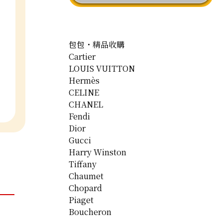
包包・精品收購
Cartier
LOUIS VUITTON
Hermès
CELINE
CHANEL
Fendi
Dior
Gucci
Harry Winston
Tiffany
Chaumet
Chopard
Piaget
Boucheron