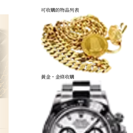
可收購的物品列表
黃金・金條收購