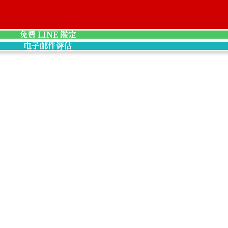
免費 LINE 鑑定
电子邮件评估
ar Skin Black
Chanel Boy Chanel Chain Wallet Cavi
收購參考價格
NTD 86,363