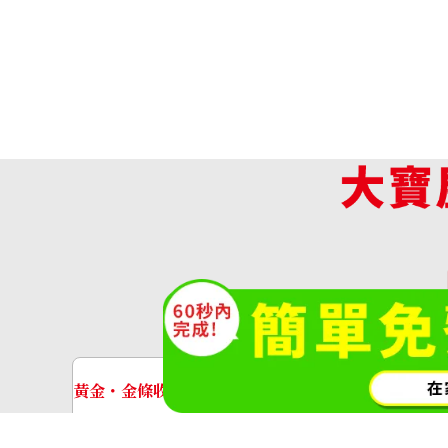
Chanel Boy Chanel Chain Wallet Cavi
收購參考價格
收
(O
NTD 85,681
黃金・金條收購
手錶收購