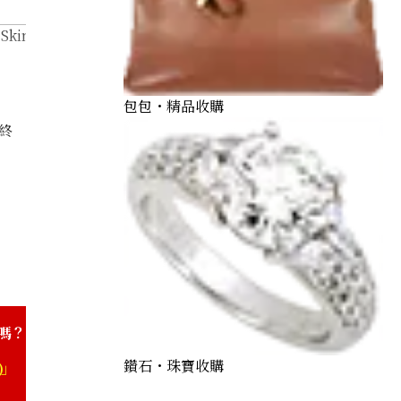
Skin Black
包包・精品收購
終
嗎？
鑽石・珠寶收購
)」