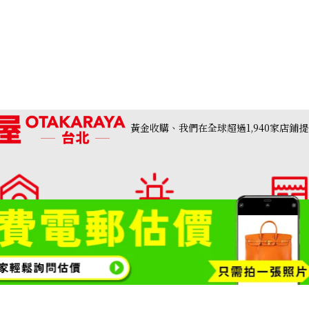
黃金收購、我們在全球超過1,940家店鋪
ar Skin Black
Chanel Boy Chanel Chain Wallet Cavi
收購參考價格
購專門店・大寶屋
收購品類一覽請按此
門市列表
TAKARAYA)首頁
NTD 103,636
包包・精品收購
鑽石・珠寶