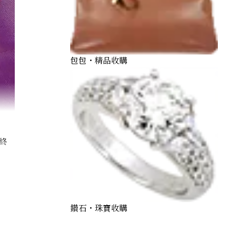
包包・精品收購
終
27 Vaux Swift □N stamp
鑽石・珠寶收購