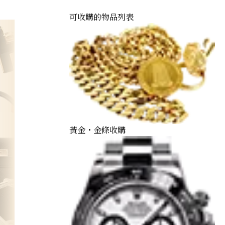
可收購的物品列表
黃金・金條收購