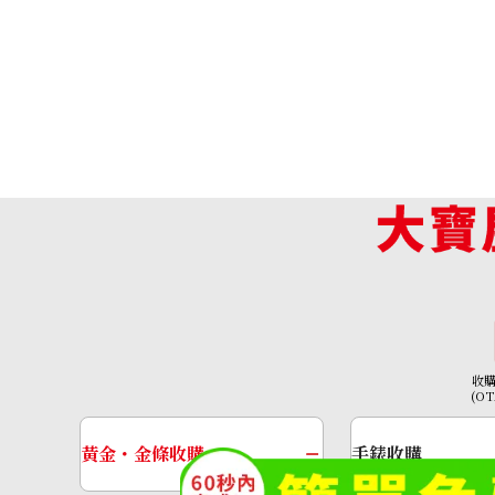
收
Hermes Bolide 35 Box Calf x Vibrato
(O
收購參考價格
NTD 101,363
黃金・金條收購
手錶收購