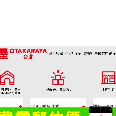
黃金收購、我們在全球超過1,940家店鋪
購專門店・大寶屋
收購品類一覽請按此
門市列表
 □F stamp
Hermes Bolide 
TAKARAYA)首頁
收購參考價格
NTD 110,226
包包・精品收購
鑽石・珠寶