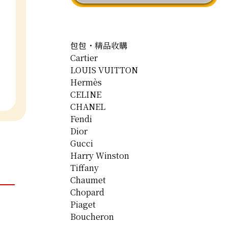
包包・精品收購
Cartier
LOUIS VUITTON
Hermès
CELINE
CHANEL
Fendi
Dior
Gucci
Harry Winston
Tiffany
Chaumet
Chopard
Piaget
Boucheron