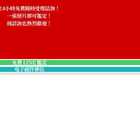
24小時免費隨時受理諮詢！
一張照片即可鑑定！
純諮詢也熱烈歡迎！
p
Hermes Bolide 
收購參考價格
NTD 100,908
免費 LINE 鑑定
电子邮件评估