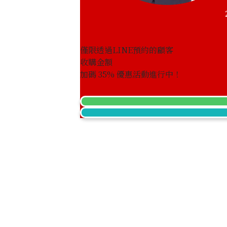
僅限透過LINE預約的顧客
Hermes Bolide 35 Toile Ash □F stam
收購金額
加碼
35
% 優惠活動進行中！
收購參考價格
NTD 75,227