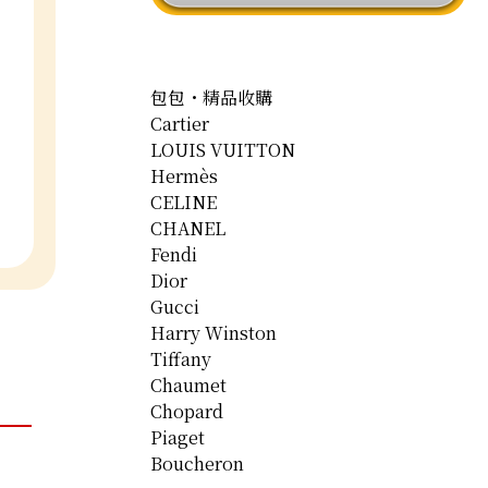
包包・精品收購
Cartier
LOUIS VUITTON
Hermès
CELINE
CHANEL
Fendi
Dior
Gucci
Harry Winston
Tiffany
Chaumet
Chopard
Piaget
Boucheron