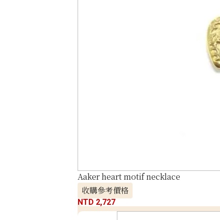
Aaker heart motif necklace
收購參考價格
NTD 2,727