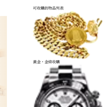
可收購的物品列表
黃金・金條收購