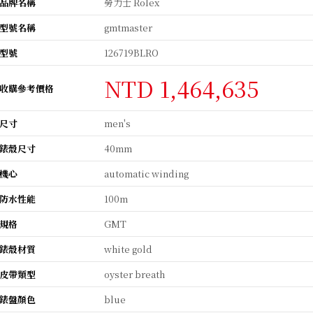
品牌名稱
勞力士 Rolex
型號名稱
gmtmaster
型號
126719BLRO
NTD 1,464,635
收購參考價格
尺寸
men's
錶殼尺寸
40mm
機心
automatic winding
防水性能
100m
規格
GMT
錶殼材質
white gold
皮帶類型
oyster breath
錶盤顏色
blue