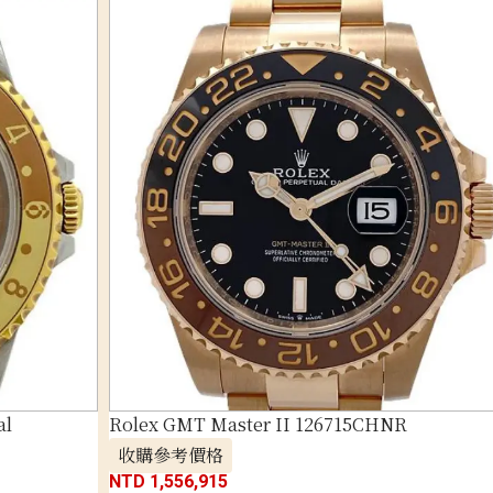
al
Rolex GMT Master II 126715CHNR
收購參考價格
NTD 1,556,915