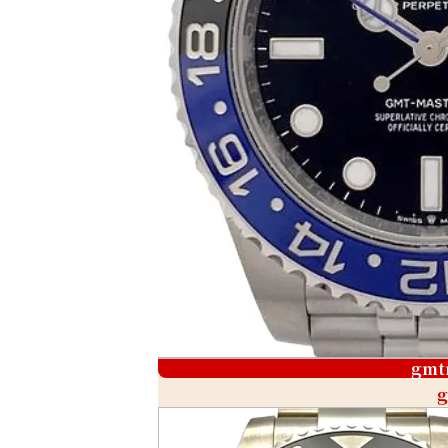
gmt
g