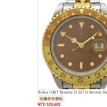
Rolex GMT Master II 16713 Brown Di
收購參考價格
NTD 520,602