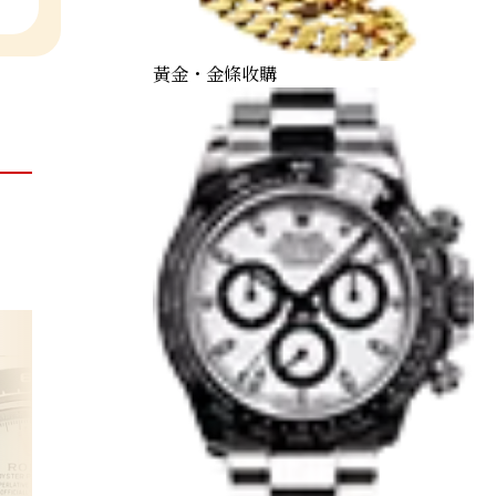
黃金・金條收購