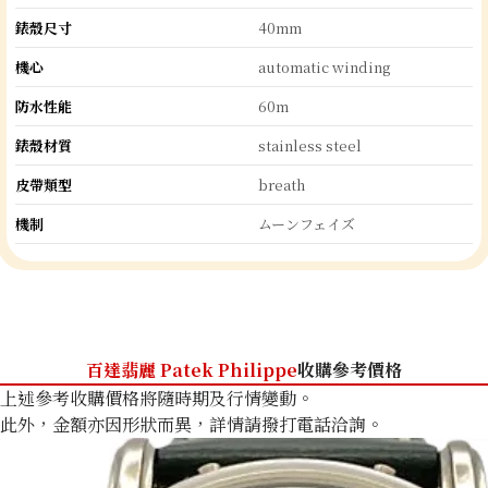
錶殼尺寸
40mm
機心
automatic winding
防水性能
60m
錶殼材質
stainless steel
皮帶類型
breath
機制
ムーンフェイズ
百達翡麗 Patek Philippe
收購參考價格
上述參考收購價格將隨時期及行情變動。
此外，金額亦因形狀而異，詳情請撥打電話洽詢。