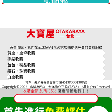
电子邮件评估
黃金收購、我們在全球超過1,950家店鋪提供免費的買取服務
黃金・金條收購
手錶收購
黃金與貴金屬
包包・精品收購
名牌手錶
金的錠
鑽石・珠寶收購
品牌精品
Rolex
金幣
白金收購
鑽石･珠寶
Cartier
Patek Philippe
黃金過去10年
鉑金/白金
神奈川縣公安委員會許可 第451380001308號
鑽石
LOUIS VUITTON
Audemars Piguet
黃金飾品
Copyright© 2026 收購專門店—大寶屋(OTAKARAYA) All Rights Reserved.
祖母綠（翠玉）
Hermès
Vacheron Constantin
收購金額 加碼
35
%
優惠活動進行中！
黃金戒指
紅寶石（紅玉）
CELINE
A. Lange & Söhne
黃金項鍊
藍寶石（蒼玉）
CHANEL
Breguet
Fendi