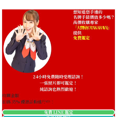
想知道您手邊的
名牌手錶價值多少嗎？
高價收購專家
「大寶屋 (OTAKARAYA)」
提供
免費鑑定
24小時免費隨時受理諮詢！
一張照片即可鑑定！
純諮詢也熱烈歡迎！
收購金額
加碼
35
% 優惠活動進行中！
免費 LINE 鑑定