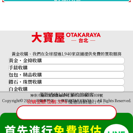
IWC Ingenieur IW328901
IWC Portofino Hand-
Wound Eight Days
IW510107
收購參考價格
收購參考價格
NTD 289,812
NTD 245,591
收購日期: 2026年6月
收購日期: 2026年5月
黃金收購、我們在全球超過1,940家店鋪提供免費的買取服務
黃金・金條收購
手錶收購
黃金與貴金屬
包包・精品收購
名牌手錶
金的錠
鑽石・珠寶收購
品牌精品
Rolex
金幣
白金收購
鑽石･珠寶
Cartier
Patek Philippe
黃金過去10年
僅限透過LINE預約的顧客
鉑金/白金
神奈川縣公安委員會許可 第451380001308號
鑽石
LOUIS VUITTON
Audemars Piguet
黃金飾品
Copyright© 2026 收購專門店—大寶屋(OTAKARAYA) All Rights Reserved.
收購金額 加碼
35
%
優惠活動進行中！
祖母綠（翠玉）
Hermès
Vacheron Constantin
黃金戒指
紅寶石（紅玉）
CELINE
A. Lange & Söhne
黃金項鍊
藍寶石（蒼玉）
CHANEL
Breguet
IWC Portofino Midsize
IWC Big Pilot Watch 7 Days
Fendi
Automatic IW458101
Petit France IW500916