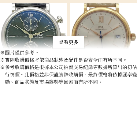
查看更多
※圖片僅供參考。
※實際收購價格將依商品狀態及配件是否齊全而有所不同。
※參考收購價格是根據本公司拍賣交易紀錄等數據所算出的初估
IWC Portofino
IWC Portofino IW458105
行情價。此價格並非保證實際收購價，最終價格將依據匯率變
Chronograph 39 IW391405
動、商品狀態及市場趨勢等因素而有所不同。
收購參考價格
收購參考價格
NTD 125,249
NTD 183,528
收購日期: 2026年6月
收購日期: 2026年6月