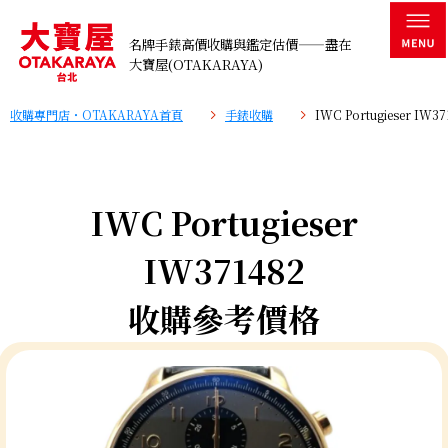
名牌手錶高價收購與鑑定估價——盡在
大寶屋(OTAKARAYA)
收購專門店・OTAKARAYA首頁
手錶收購
IWC Portugieser I
IWC Portugieser
IW371482
收購參考價格