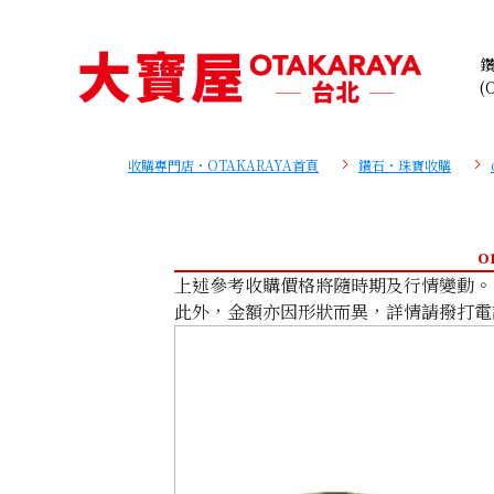
(
收購專門店・OTAKARAYA首頁
鑽石・珠寶收購
o
上述參考收購價格將隨時期及行情變動。
此外，金額亦因形狀而異，詳情請撥打電