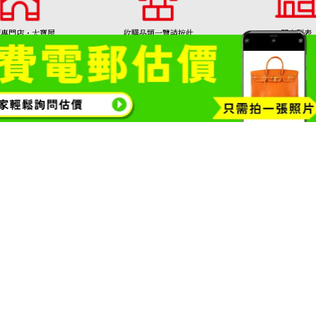
購專門店・大寶屋
收購品類一覽請按此
門市列表
TAKARAYA)首頁
包包・精品收購
鑽石・珠寶
金幣
黃金項鍊
1308號
Copyright© 2026 收購專門店—