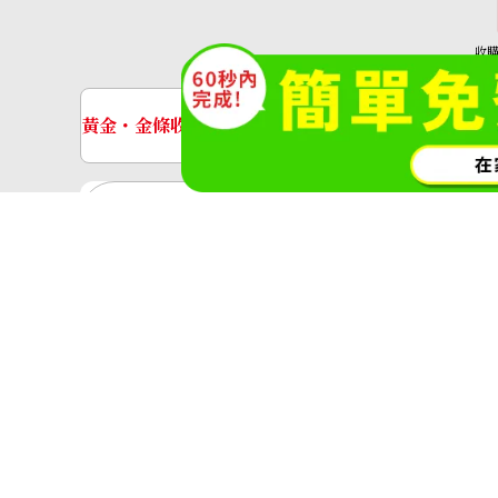
收
(O
黃金・金條收購
手錶收購
黃金與貴金屬
金的錠
黃金飾品
黃金戒指
神奈川縣公安委員會許可 第45138000