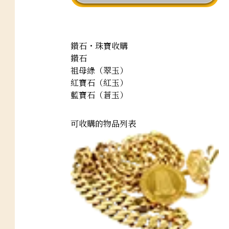
鑽石・珠寶收購
鑽石
祖母綠（翠玉）
紅寶石（紅玉）
藍寶石（蒼玉）
可收購的物品列表