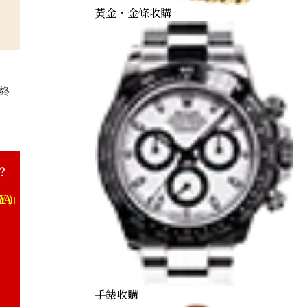
黃金・金條收購
終
？
YA)」
手錶收購