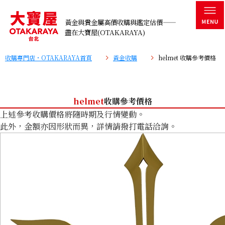
黃金與貴金屬高價收購與鑑定估價——
盡在大寶屋(OTAKARAYA)
收購專門店・OTAKARAYA首頁
黃金收購
helmet 收購參考價格
helmet
收購參考價格
上述參考收購價格將隨時期及行情變動。
此外，金額亦因形狀而異，詳情請撥打電話洽詢。