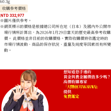
60.3g
收購參考價格
NTD 332,977
※圖片僅供參考。
※網頁標示的價格是根據總公司所在地（日本）及國內外公開市
場行情所計算出，為2026年1月29日當天的歷史最高參考收購
價。 此價格並非目前的收購價格。實際收購價將依鑑定時的
市場行情波動、商品的保存狀況、重量及純度等因素而有所變
動。
想知道您手邊的
黃金與貴金屬價值多少嗎？
高價收購專家
「大寶屋 (OTAKARAYA)」
提供
免費鑑定