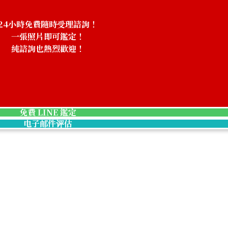
24小時免費隨時受理諮詢！
一張照片即可鑑定！
純諮詢也熱烈歡迎！
免費 LINE 鑑定
电子邮件评估
 1/2oz
24K Gold (K24) 
7.7g
收購參考價格
NTD 42,866