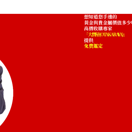
oin
24-karat gold (K
1g
想知道您手邊的
收購參考價格
黃金與貴金屬價值多少
NTD 5,567
高價收購專家
「大寶屋 (OTAKARAYA)」
提供
免費鑑定