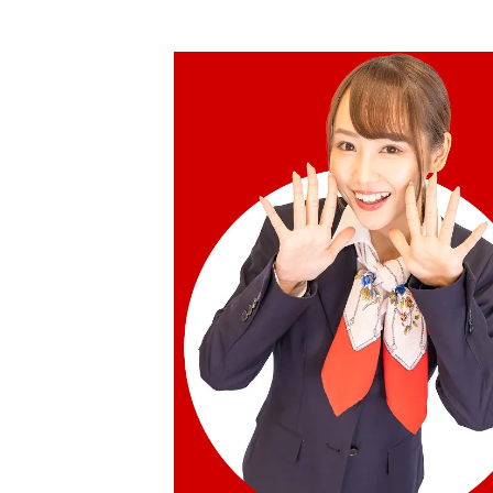
24-karat gold (K24) maple leaf gold c
10.9g
收購參考價格
NTD 60,680