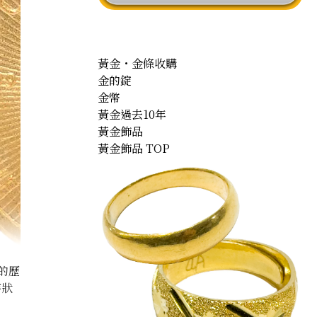
黃金・金條收購
金的錠
金幣
黃金過去10年
黃金飾品
黃金飾品 TOP
的歷
存狀