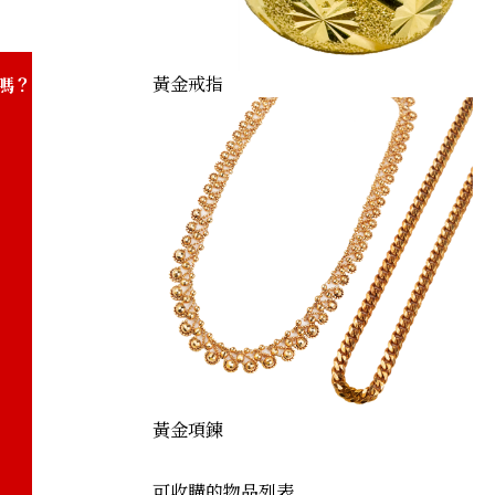
24) maple leaf gold coin
黃金戒指
嗎？
黃金項鍊
可收購的物品列表