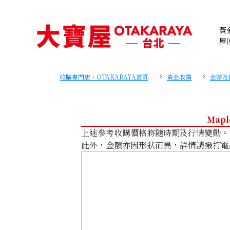
黃
屋(
收購專門店・OTAKARAYA首頁
黃金收購
金幣及
Mapl
上述參考收購價格將隨時期及行情變動。
此外，金額亦因形狀而異，詳情請撥打電