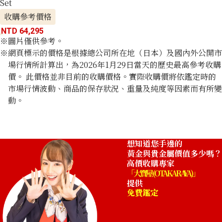
Set
收購參考價格
NTD 64,295
※圖片僅供參考。
※網頁標示的價格是根據總公司所在地（日本）及國內外公開市
場行情所計算出，為2026年1月29日當天的歷史最高參考收購
價。 此價格並非目前的收購價格。實際收購價將依鑑定時的
市場行情波動、商品的保存狀況、重量及純度等因素而有所變
動。
想知道您手邊的
黃金與貴金屬價值多少嗎？
高價收購專家
「大寶屋 (OTAKARAYA)」
提供
免費鑑定