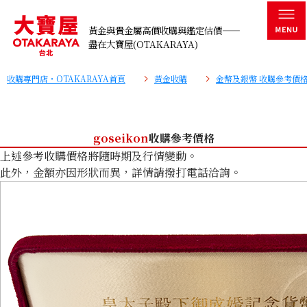
黃金與貴金屬高價收購與鑑定估價——
盡在大寶屋(OTAKARAYA)
收購專門店・OTAKARAYA首頁
黃金收購
金幣及銀幣 收購參考價
goseikon
收購參考價格
上述參考收購價格將隨時期及行情變動。
此外，金額亦因形狀而異，詳情請撥打電話洽詢。