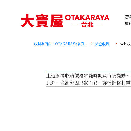
黃
屋(
收購專門店・OTAKARAYA首頁
黃金收購
belt
上述參考收購價格將隨時期及行情變動。
此外，金額亦因形狀而異，詳情請撥打電