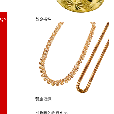
elt buckle
黃金戒指
嗎？
黃金項鍊
可收購的物品列表