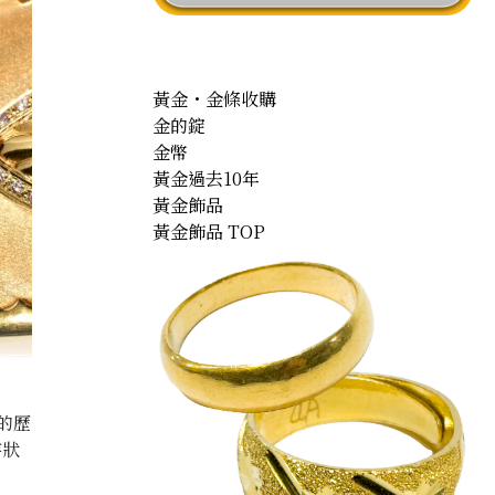
黃金・金條收購
金的錠
金幣
黃金過去10年
黃金飾品
黃金飾品 TOP
的歷
存狀