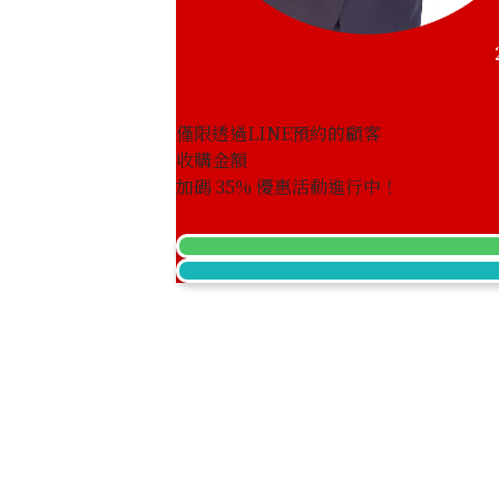
僅限透過LINE預約的顧客
收購金額
加碼
35
% 優惠活動進行中！
18K gold (K18) and Pt900 buckle
收購參考價格
NTD 100,249