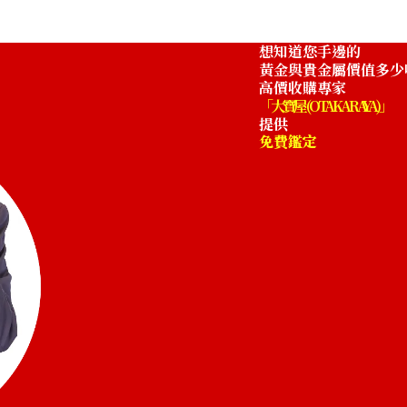
18K gold (K18) b
51.4g
想知道您手邊的
收購參考價格
黃金與貴金屬價值多少
NTD 214,338
高價收購專家
「大寶屋 (OTAKARAYA)」
提供
免費鑑定