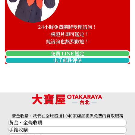
24小時免費隨時受理諮詢！
一張照片即可鑑定！
純諮詢也熱烈歡迎！
免費 LINE 鑑定
电子邮件评估
黃金收購、我們在全球超過1,940家店鋪提供免費的買取服務
黃金・金條收購
5K Gold (K5) Ring
手錶收購
黃金與貴金屬
2g