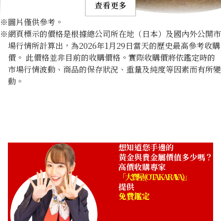
查看更多
※圖片僅供參考。
※網頁標示的價格是根據總公司所在地（日本）及國內外公開市
場行情所計算出，為2026年1月29日當天的歷史最高參考收購
價。 此價格並非目前的收購價格。實際收購價將依鑑定時的
市場行情波動、商品的保存狀況、重量及純度等因素而有所變
5K Gold (K5) Ring
動。
2.8g
收購參考價格
NTD 2,027
想知道您手邊的
黃金與貴金屬價值多少嗎？
高價收購專家
「大寶屋 (OTAKARAYA)」
提供
免費鑑定