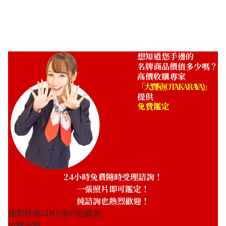
收購參考價格
NTD 89,749
想知道您手邊的
名牌商品價值多少嗎？
高價收購專家
「大寶屋 (OTAKARAYA)」
提供
免費鑑定
24小時免費隨時受理諮詢！
一張照片即可鑑定！
純諮詢也熱烈歡迎！
僅限透過LINE預約的顧客
收購金額