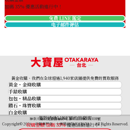
加碼
35
% 優惠活動進行中！
免費 LINE 鑑定
电子邮件评估
Louis Vuitton Damier Graphite 3D Trio Messenger Shoul
黃金收購、我們在全球超過1,940家店鋪提供免費的買取服務
收購參考價格
黃金・金條收購
NTD 65,454
手錶收購
黃金與貴金屬
包包・精品收購
名牌手錶
金的錠
鑽石・珠寶收購
品牌精品
Rolex
金幣
白金收購
鑽石･珠寶
Cartier
Patek Philippe
黃金過去10年
僅限透過LINE預約的顧客
鉑金/白金
神奈川縣公安委員會許可 第451380001308號
鑽石
LOUIS VUITTON
Audemars Piguet
黃金飾品
Copyright© 2026 收購專門店—大寶屋(OTAKARAYA) All Rights Reserved.
收購金額 加碼
35
%
優惠活動進行中！
祖母綠（翠玉）
Hermès
Vacheron Constantin
黃金戒指