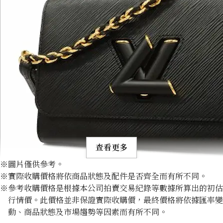
查看更多
※圖片僅供參考。
※實際收購價格將依商品狀態及配件是否齊全而有所不同。
※參考收購價格是根據本公司拍賣交易紀錄等數據所算出的初估
行情價。此價格並非保證實際收購價，最終價格將依據匯率變
動、商品狀態及市場趨勢等因素而有所不同。
Louis Vuitton Epi Twist MM Shoulder Bag M57517