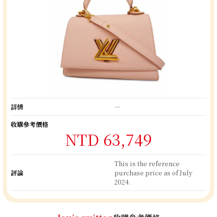
詳情
―
收購參考價格
NTD 63,749
This is the reference
評論
purchase price as of July
2024.