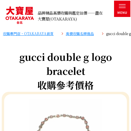
品牌精品高價收購與鑑定估價——盡在
大寶屋(OTAKARAYA)
收購專門店・OTAKARAYA首頁
高價收購名牌商品
gucci double
gucci double g logo
bracelet
收購參考價格