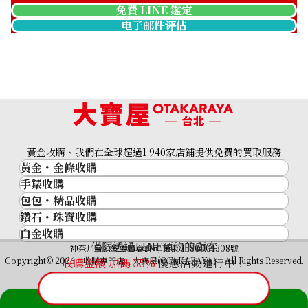
免費 LINE 鑑定
电子邮件评估
gucci guccisima wallet
收購參考價格
黃金收購、我們在全球超過1,940家店鋪提供免費的買取服務
NTD 12,954
黃金・金條收購
手錶收購
黃金與貴金屬
包包・精品收購
名牌手錶
金的錠
鑽石・珠寶收購
品牌精品
Rolex
金幣
白金收購
鑽石･珠寶
Cartier
Patek Philippe
黃金過去10年
僅限透過LINE預約的顧客
鉑金/白金
神奈川縣公安委員會許可 第451380001308號
鑽石
LOUIS VUITTON
Audemars Piguet
黃金飾品
Copyright© 2026 收購專門店—大寶屋(OTAKARAYA) All Rights Reserved.
收購金額 加碼
35
%
優惠活動進行中！
祖母綠（翠玉）
Hermès
Vacheron Constantin
黃金戒指
紅寶石（紅玉）
CELINE
A. Lange & Söhne
黃金項鍊
藍寶石（蒼玉）
CHANEL
Breguet