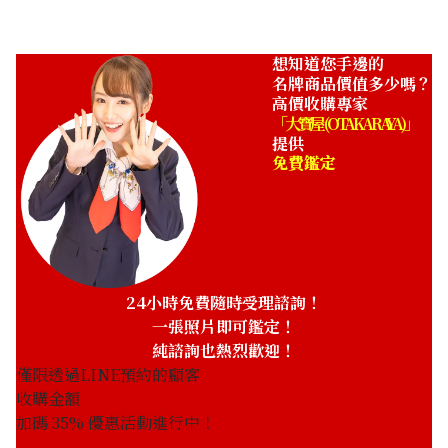
想知道您手邊的
名牌商品價值多少嗎？
高價收購專家
「大寶屋 (OTAKARAYA)」
提供
免費鑑定
24小時免費隨時受理諮詢！
一張照片即可鑑定！
純諮詢也熱烈歡迎！
僅限透過LINE預約的顧客
收購金額
加碼
35
% 優惠活動進行中！