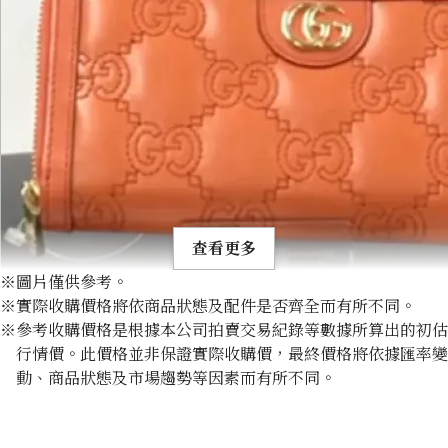
查看更多
※圖片僅供參考。
※實際收購價格將依商品狀態及配件是否齊全而有所不同。
※參考收購價格是根據本公司拍賣交易紀錄等數據所算出的初估
行情價。此價格並非保證實際收購價，最終價格將依據匯率變
動、商品狀態及市場趨勢等因素而有所不同。
Gucci GG Matelasse wallet
收購參考價格
NTD 12,727