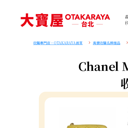
(
收購專門店・OTAKARAYA首頁
高價收購名牌商品
Chanel M