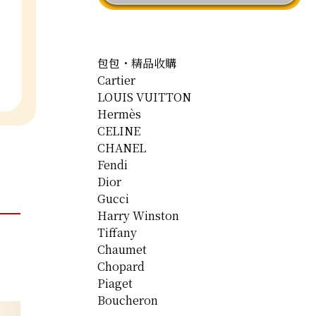
包包・精品收購
Cartier
LOUIS VUITTON
Hermès
CELINE
CHANEL
Fendi
Dior
Gucci
Harry Winston
Tiffany
Chaumet
Chopard
Piaget
Boucheron