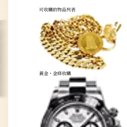
可收購的物品列表
黃金・金條收購