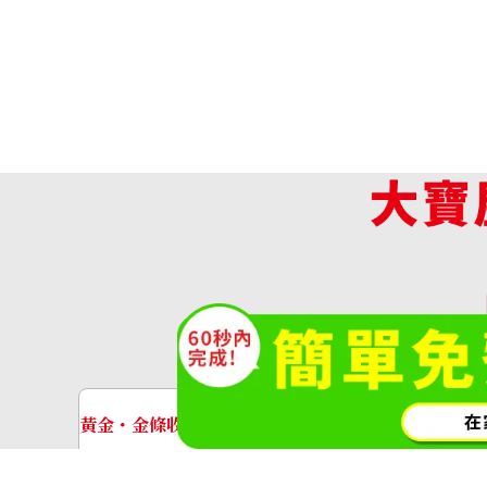
Chanel Matelasse caviar skin double 
收購參考價格
收
(O
NTD 248,635
黃金・金條收購
手錶收購