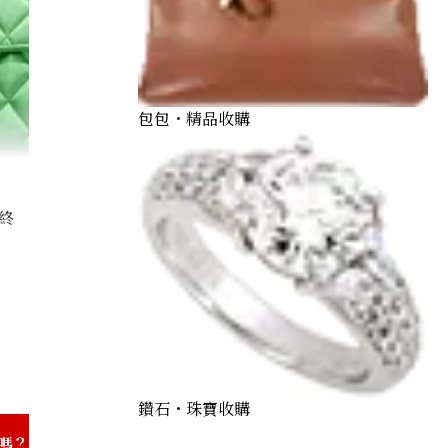
包包・精品收購
終
e parent-child bag coated leather
鑽石・珠寶收購
嗎？