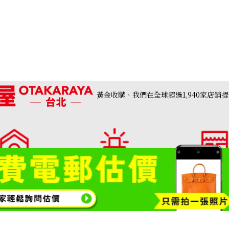
Chanel Matelass
黃金收購、我們在全球超過1,940家店鋪
flap
收購參考價格
購專門店・大寶屋
收購品類一覽請按此
門市列表
TAKARAYA)首頁
NTD 238,635
包包・精品收購
鑽石・珠寶