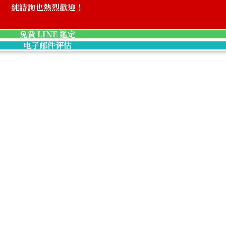
純諮詢也熱烈歡迎！
Chanel Matelass
免費 LINE 鑑定
收購參考價格
电子邮件评估
NTD 266,135