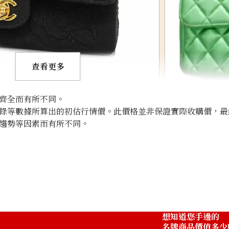
查看更多
齊全而有所不同。
錄等數據所算出的初估行情價。此價格並非保證實際收購價，最
趨勢等因素而有所不同。
 Canvas Black
Chanel Matelass
收購參考價格
NTD 293,635
想知道您手邊的
名牌商品價值多少