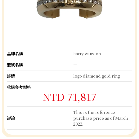
品牌名稱
harry winston
型號名稱
―
詳情
logo diamond gold ring
收購參考價格
NTD 71,817
This is the reference
評論
purchase price as of March
2022.