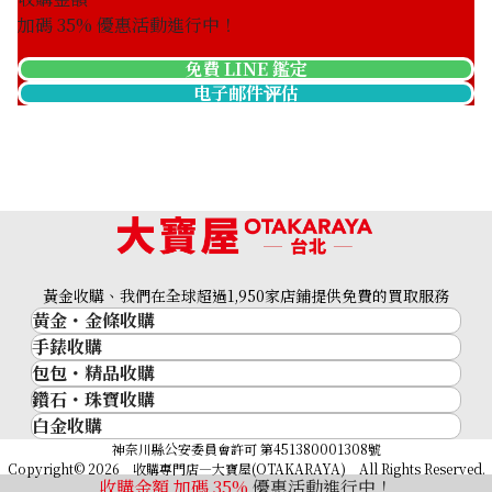
加碼
35
% 優惠活動進行中！
免費 LINE 鑑定
电子邮件评估
Van Cleef & Arpels Magic Alhambra Necklace
黃金收購、我們在全球超過1,950家店鋪提供免費的買取服務
收購參考價格
黃金・金條收購
NTD 657,497
手錶收購
黃金與貴金屬
包包・精品收購
名牌手錶
金的錠
鑽石・珠寶收購
品牌精品
Rolex
金幣
白金收購
鑽石･珠寶
Cartier
Patek Philippe
黃金過去10年
鉑金/白金
神奈川縣公安委員會許可 第451380001308號
鑽石
LOUIS VUITTON
Audemars Piguet
黃金飾品
Copyright© 2026 收購專門店—大寶屋(OTAKARAYA) All Rights Reserved.
祖母綠（翠玉）
Hermès
收購金額 加碼
35
%
優惠活動進行中！
Vacheron Constantin
黃金戒指