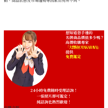
動、商品狀態及市場趨勢等因素而有所不同。
Tiffany solitaire ring 2.67ct
收購參考價格
NTD 711,361
想知道您手邊的
名牌商品價值多少嗎？
高價收購專家
「大寶屋 (OTAKARAYA)」
提供
免費鑑定
24小時免費隨時受理諮詢！
一張照片即可鑑定！
純諮詢也熱烈歡迎！
收購金額